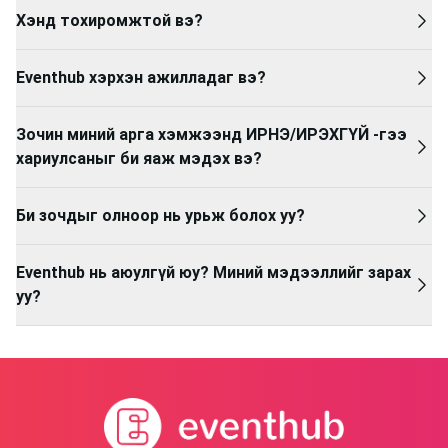
Хэнд тохиромжтой вэ?
Eventhub хэрхэн ажилладаг вэ?
Зочин миний арга хэмжээнд ИРНЭ/ИРЭХГҮЙ -гээ
хариулсаныг би яаж мэдэх вэ?
Би зочдыг олноор нь урьж болох уу?
Eventhub нь аюулгүй юу? Миний мэдээллийг зарах
уу?