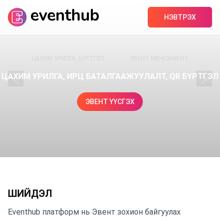
eventhub
НЭВТРЭХ
ЦАХИМ УРИЛГА, БҮРТГЭЛ
ЭВЕНТ МЕНЕЖМЕНТ
ЦАХИМ УРИЛГА, ИРЦ БАТАЛГААЖУУЛАЛТ, QR БҮРТГЭЛ
ЭВЕНТ ҮҮСГЭХ
ШИЙДЭЛ
Eventhub платформ нь Эвент зохион байгуулах