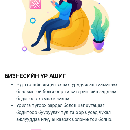
БИЗНЕСИЙН ҮР АШИГ
Бүртгэлийн явцыг хянах, урьдчилан таамаглах
боломжтой болсноор та катерингийн зардлаа
бодитоор хэмнэж чадна.
Урилга түгээх зардал болон цаг хугацааг
бодитоор бууруулах тул та өөр бусад чухал
ажлууддаа илүү анхаарах боломжтой болно.