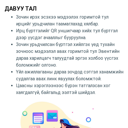
ДАВУУ ТАЛ
Зочин ирэх эсэхээ мэдээлэх горимтой тул
ирцийг урьдчилан таамаглахад хялбар.
Ирц бүртгэлийг QR уншигчаар хийх тул бүртгэл
дээр үүсдэг ачааллыг бууруулна.
Зочин урьдчилсан бүртгэл хийлгэх үед тухайн
зочноос мэдээлэл авах горимтой тул Эвентийн
дараа харилцагч талуудтай эргэх холбоо үүсгэх
боломжийг олгоно.
Үйл ажиллагааны дараа зочдод сэтгэл ханамжийн
судалгаа авах линк явуулах боломжтой.
Цаасны хэрэглээнээс бүрэн татгалзсан хог
хаягдалгүй, байгальд ээлтэй шийдэл.