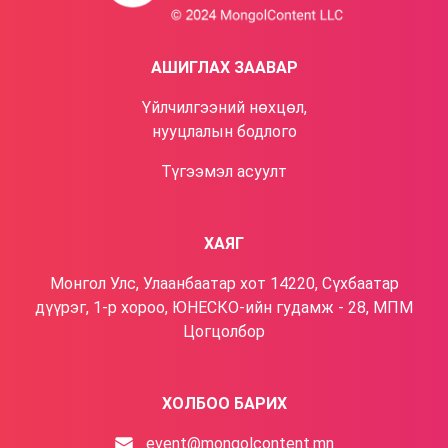
АШИГЛАХ ЗААВАР
Үйлчилгээний нөхцөл,
нууцлалын бодлого​
Түгээмэл асуулт
ХАЯГ
Монгол Улс, Улаанбаатар хот 14220, Сүхбаатар
дүүрэг, 1-р хороо, ЮНЕСКО-ийн гудамж - 28, МПМ
Цогцолбор
ХОЛБОО БАРИХ
event@mongolcontent.mn