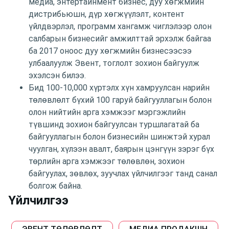
медиа, энтертайнмент бизнес, дуу хөгжмийн
дистрибьюшн, дүр хөгжүүлэлт, контент
үйлдвэрлэл, программ хангамж чиглэлээр олон
салбарын бизнесийг амжилттай эрхэлж байгаа
ба 2017 оноос дуу хөгжмийн бизнесээсээ
улбаалуулж Эвент, тоглолт зохион байгуулж
эхэлсэн билээ.
Бид 100-10,000 хүртэлх хүн хамруулсан нарийн
төлөвлөлт бүхий 100 гаруй байгууллагын болон
олон нийтийн арга хэмжээг мэргэжлийн
түвшинд зохион байгуулсан туршлагатай ба
байгууллагын болон бизнесийн шинжтэй хурал
чуулган, хүлээн авалт, баярын цэнгүүн зэрэг бүх
төрлийн арга хэмжээг төлөвлөн, зохион
байгуулах, зөвлөх, зуучлах үйлчилгээг танд санал
болгож байна.
Үйлчилгээ