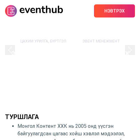
eventhub
НЭВТРЭХ
ЦАХИМ УРИЛГА, БҮРТГЭЛ
ЭВЕНТ МЕНЕЖМЕНТ
ЭВЕНТ, АРГА ХЭМЖЭЭ ЗОХИОН БАЙГУУЛАХ
ҮЙЛЧИЛГЭЭ
ТУРШЛАГА
Монгол Контент ХХК нь 2005 онд үүсгэн
байгуулагдсан цагаас хойш хэвлэл мэдээлэл,