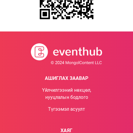
АШИГЛАХ ЗААВАР
Үйлчилгээний нөхцөл,
нууцлалын бодлого​
Түгээмэл асуулт
ХАЯГ