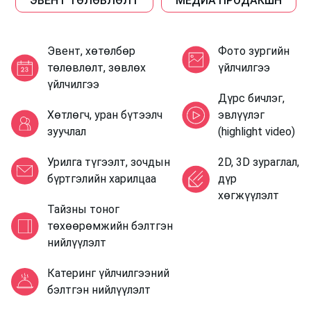
ЭВЕНТ ТӨЛӨВЛӨЛТ
МЕДИА ПРОДАКШН
Эвент, хөтөлбөр
Фото зургийн
төлөвлөлт, зөвлөх
үйлчилгээ
үйлчилгээ
Дүрс бичлэг,
Хөтлөгч, уран бүтээлч
эвлүүлэг
зуучлал
(highlight video)
Урилга түгээлт, зочдын
2D, 3D зураглал,
бүртгэлийн харилцаа
дүр
хөгжүүлэлт
Тайзны тоног
төхөөрөмжийн бэлтгэн
нийлүүлэлт
Катеринг үйлчилгээний
бэлтгэн нийлүүлэлт